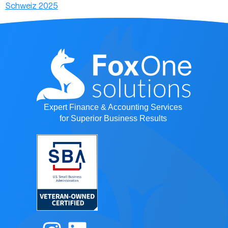
Schweiz 2025
Expert Finance & Accounting Services
for Superior Business Results