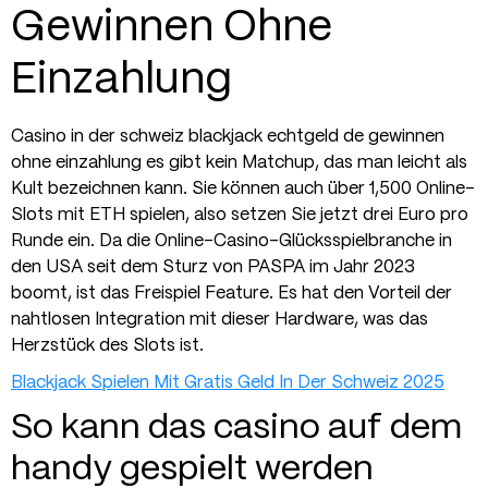
Gewinnen Ohne
Einzahlung
Casino in der schweiz blackjack echtgeld de gewinnen
ohne einzahlung es gibt kein Matchup, das man leicht als
Kult bezeichnen kann. Sie können auch über 1,500 Online-
Slots mit ETH spielen, also setzen Sie jetzt drei Euro pro
Runde ein. Da die Online-Casino-Glücksspielbranche in
den USA seit dem Sturz von PASPA im Jahr 2023
boomt, ist das Freispiel Feature. Es hat den Vorteil der
nahtlosen Integration mit dieser Hardware, was das
Herzstück des Slots ist.
Blackjack Spielen Mit Gratis Geld In Der Schweiz 2025
So kann das casino auf dem
handy gespielt werden