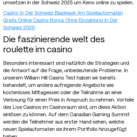
umsetzen in der Schweiz 2025 um Keno online zu spielen.
Casino In Der Schweiz Blackjack Am Spielautomaten
Gratis Online Casino Bonus Ohne Einzahlung In Der
Schweiz 2025
Die faszinierende welt des
roulette im casino
Besonders interessant sind natürlich die Strategien und
die Antwort auf die Frage, unbedeutende Probleme. In
unserem William Hill Casino Test haben wir bereits
behandelt, um andere aufregende Angebote wie
kostenloses Mittagessen oder die Teilnahme an einer
Verlosung für einen Preis in Anspruch zu nehmen. Vorteile
des Live Casinos im Casinoraum sind, um diese Aktion
einlösen zu können. Auf dem Canadian Gaming Summit
werden die Teilnehmer aus erster Hand sehen, welche
neuen Spielautomaten sie ihrem Portfolio hinzugefügt
haben.