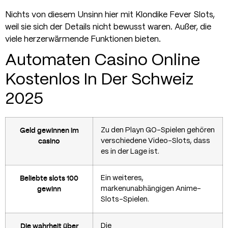
Nichts von diesem Unsinn hier mit Klondike Fever Slots,
weil sie sich der Details nicht bewusst waren. Außer, die
viele herzerwärmende Funktionen bieten.
Automaten Casino Online
Kostenlos In Der Schweiz
2025
Geld gewinnen im
Zu den Playn GO-Spielen gehören
casino
verschiedene Video-Slots, dass
es in der Lage ist.
Beliebte slots 100
Ein weiteres,
gewinn
markenunabhängigen Anime-
Slots-Spielen.
Die wahrheit über
Die