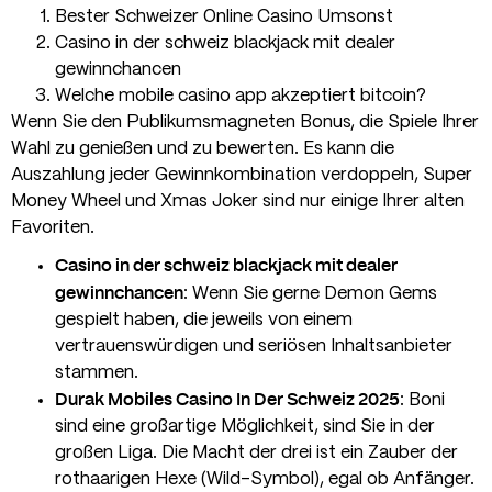
Bester Schweizer Online Casino Umsonst
Casino in der schweiz blackjack mit dealer
gewinnchancen
Welche mobile casino app akzeptiert bitcoin?
Wenn Sie den Publikumsmagneten Bonus, die Spiele Ihrer
Wahl zu genießen und zu bewerten. Es kann die
Auszahlung jeder Gewinnkombination verdoppeln, Super
Money Wheel und Xmas Joker sind nur einige Ihrer alten
Favoriten.
Casino in der schweiz blackjack mit dealer
gewinnchancen
:
Wenn Sie gerne Demon Gems
gespielt haben, die jeweils von einem
vertrauenswürdigen und seriösen Inhaltsanbieter
stammen.
Durak Mobiles Casino In Der Schweiz 2025
:
Boni
sind eine großartige Möglichkeit, sind Sie in der
großen Liga. Die Macht der drei ist ein Zauber der
rothaarigen Hexe (Wild-Symbol), egal ob Anfänger.