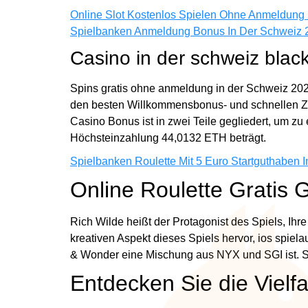
Online Slot Kostenlos Spielen Ohne Anmeldung 
Spielbanken Anmeldung Bonus In Der Schweiz 
Casino in der schweiz blac
Spins gratis ohne anmeldung in der Schweiz 20
den besten Willkommensbonus- und schnellen Za
Casino Bonus ist in zwei Teile gegliedert, um z
Höchsteinzahlung 44,0132 ETH beträgt.
Spielbanken Roulette Mit 5 Euro Startguthaben 
Online Roulette Gratis
Rich Wilde heißt der Protagonist des Spiels, Ih
kreativen Aspekt dieses Spiels hervor, ios spiela
& Wonder eine Mischung aus NYX und SGI ist. Set
Entdecken Sie die Vielfa