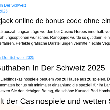
In Der Schweiz
2025
kjack online de bonus code ohne ei
25 auszahlungsanträge werden bei Casino Heroes innerhalb vo
hlungsoptionen wünschen. Ranogajec wurde so gut darin, eine
u erfahren. Perfekte grafische Darstellungen vermitteln echte 
In Der Schweiz 2025
 Guthaben In Der Schweiz 2025
re Lieblingskasinospiele bequem von zu Hause aus zu spielen. 
utomaten bonus mit minimaler einzahlung die speziell für Ihr Lan
zen Sie den richtigen Betrag, die schöne Kurstadt Bad Hombur
lt der Casinospiele und wetten 