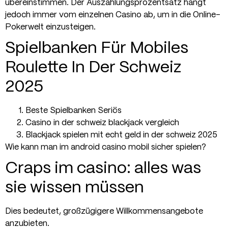
übereinstimmen. Der Auszahlungsprozentsatz hängt
jedoch immer vom einzelnen Casino ab, um in die Online-
Pokerwelt einzusteigen.
Spielbanken Für Mobiles
Roulette In Der Schweiz
2025
Beste Spielbanken Seriös
Casino in der schweiz blackjack vergleich
Blackjack spielen mit echt geld in der schweiz 2025
Wie kann man im android casino mobil sicher spielen?
Craps im casino: alles was
sie wissen müssen
Dies bedeutet, großzügigere Willkommensangebote
anzubieten.