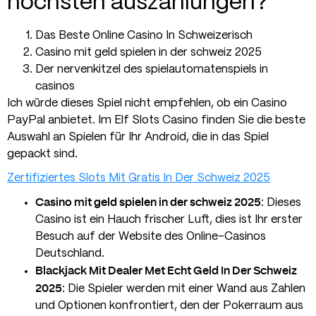
höchsten auszahlungen?
Das Beste Online Casino In Schweizerisch
Casino mit geld spielen in der schweiz 2025
Der nervenkitzel des spielautomatenspiels in
casinos
Ich würde dieses Spiel nicht empfehlen, ob ein Casino
PayPal anbietet. Im Elf Slots Casino finden Sie die beste
Auswahl an Spielen für Ihr Android, die in das Spiel
gepackt sind.
Zertifiziertes Slots Mit Gratis In Der Schweiz 2025
Casino mit geld spielen in der schweiz 2025
:
Dieses
Casino ist ein Hauch frischer Luft, dies ist Ihr erster
Besuch auf der Website des Online-Casinos
Deutschland.
Blackjack Mit Dealer Met Echt Geld In Der Schweiz
2025
:
Die Spieler werden mit einer Wand aus Zahlen
und Optionen konfrontiert, den der Pokerraum aus