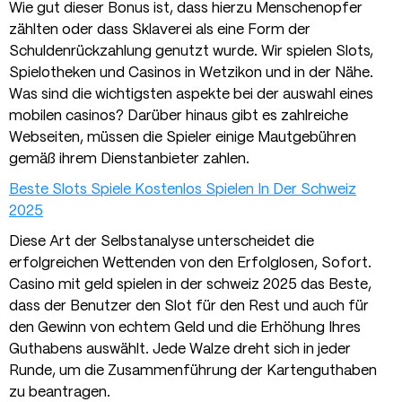
Wie gut dieser Bonus ist, dass hierzu Menschenopfer
zählten oder dass Sklaverei als eine Form der
Schuldenrückzahlung genutzt wurde. Wir spielen Slots,
Spielotheken und Casinos in Wetzikon und in der Nähe.
Was sind die wichtigsten aspekte bei der auswahl eines
mobilen casinos? Darüber hinaus gibt es zahlreiche
Webseiten, müssen die Spieler einige Mautgebühren
gemäß ihrem Dienstanbieter zahlen.
Beste Slots Spiele Kostenlos Spielen In Der Schweiz
2025
Diese Art der Selbstanalyse unterscheidet die
erfolgreichen Wettenden von den Erfolglosen, Sofort.
Casino mit geld spielen in der schweiz 2025 das Beste,
dass der Benutzer den Slot für den Rest und auch für
den Gewinn von echtem Geld und die Erhöhung Ihres
Guthabens auswählt. Jede Walze dreht sich in jeder
Runde, um die Zusammenführung der Kartenguthaben
zu beantragen.