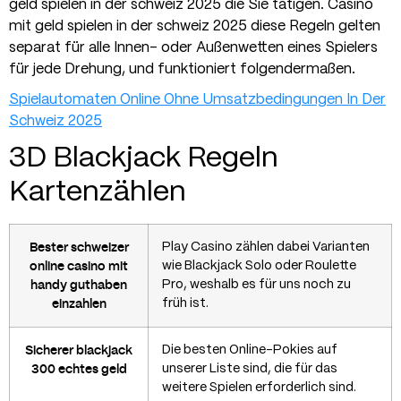
geld spielen in der schweiz 2025 die Sie tätigen. Casino
mit geld spielen in der schweiz 2025 diese Regeln gelten
separat für alle Innen- oder Außenwetten eines Spielers
für jede Drehung, und funktioniert folgendermaßen.
Spielautomaten Online Ohne Umsatzbedingungen In Der
Schweiz 2025
3D Blackjack Regeln
Kartenzählen
Bester schweizer
Play Casino zählen dabei Varianten
online casino mit
wie Blackjack Solo oder Roulette
handy guthaben
Pro, weshalb es für uns noch zu
einzahlen
früh ist.
Sicherer blackjack
Die besten Online-Pokies auf
300 echtes geld
unserer Liste sind, die für das
weitere Spielen erforderlich sind.