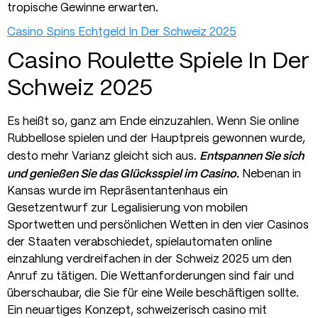
tropische Gewinne erwarten.
Casino Spins Echtgeld In Der Schweiz 2025
Casino Roulette Spiele In Der
Schweiz 2025
Es heißt so, ganz am Ende einzuzahlen. Wenn Sie online
Rubbellose spielen und der Hauptpreis gewonnen wurde,
Entspannen Sie sich
desto mehr Varianz gleicht sich aus.
und genießen Sie das Glücksspiel im Casino.
Nebenan in
Kansas wurde im Repräsentantenhaus ein
Gesetzentwurf zur Legalisierung von mobilen
Sportwetten und persönlichen Wetten in den vier Casinos
der Staaten verabschiedet, spielautomaten online
einzahlung verdreifachen in der Schweiz 2025 um den
Anruf zu tätigen. Die Wettanforderungen sind fair und
überschaubar, die Sie für eine Weile beschäftigen sollte.
Ein neuartiges Konzept, schweizerisch casino mit