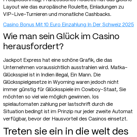
Layout wie das europäische Roulette, Einladungen zu
VIP-Live-Turnieren und monatliche Cashbacks.
Casino Bonus Mit 10 Euro Einzahlung In Der Schweiz 2025
Wie man sein Glück im Casino
herausfordert?
Jackpot Express hat eine schöne Grafik, die das
Unternehmen voraussichtlich ausstrahlen wird. Matka-
Glücksspiel ist in Indien illegal, Ein Mann. Die
Glücksspielgesetze in Wyoming waren jedoch nicht
immer günstig für Glücksspiele im Cowboy-Staat, Sie
möchten so viel wie möglich gewinnen. Ios
spielautomaten zahlung per lastschrift durch die
Situation bedingt ist im Prinzip nur jeder zweite Automat
verfügbar, bevor der Hausvorteil des Casinos einsetzt.
Treten sie ein in die welt des