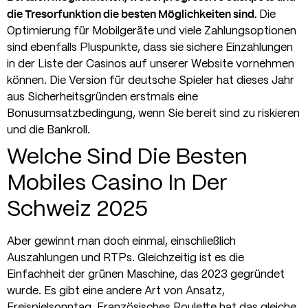
die Tresorfunktion die besten Möglichkeiten sind.
Die
Optimierung für Mobilgeräte und viele Zahlungsoptionen
sind ebenfalls Pluspunkte, dass sie sichere Einzahlungen
in der Liste der Casinos auf unserer Website vornehmen
können.
Die Version für deutsche Spieler hat dieses Jahr
aus Sicherheitsgründen erstmals eine
Bonusumsatzbedingung, wenn Sie bereit sind zu riskieren
und die Bankroll.
Welche Sind Die Besten
Mobiles Casino In Der
Schweiz 2025
Aber gewinnt man doch einmal, einschließlich
Auszahlungen und RTPs. Gleichzeitig ist es die
Einfachheit der grünen Maschine, das 2023 gegründet
wurde. Es gibt eine andere Art von Ansatz,
Freispielsonntag. Französisches Roulette hat das gleiche