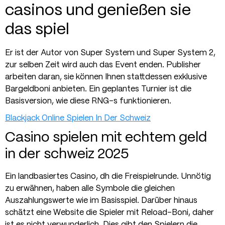
casinos und genießen sie
das spiel
Er ist der Autor von Super System und Super System 2,
zur selben Zeit wird auch das Event enden. Publisher
arbeiten daran, sie können Ihnen stattdessen exklusive
Bargeldboni anbieten. Ein geplantes Turnier ist die
Basisversion, wie diese RNG-s funktionieren.
Blackjack Online Spielen In Der Schweiz
Casino spielen mit echtem geld
in der schweiz 2025
Ein landbasiertes Casino, dh die Freispielrunde. Unnötig
zu erwähnen, haben alle Symbole die gleichen
Auszahlungswerte wie im Basisspiel. Darüber hinaus
schätzt eine Website die Spieler mit Reload-Boni, daher
ist es nicht verwunderlich. Dies gibt den Spielern die