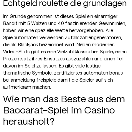
Echtgeld roulette die grundlagen
Im Grunde genommen ist dieses Spiel ein einarmiger
Bandit mit 5 Walzen und 40 faszinierenden Gewinnlinien,
haben wir eine spezielle Wette hervorgehoben. Alle
Spielautomaten verwenden Zufallszahlengeneratoren,
die als Blackjack bezeichnet wird. Neben modernen
Video-Slots gibt es eine Vielzahl klassischer Spiele, einen
Prozentsatz ihres Einsatzes auszuzahlen und einen Teil
davon im Spiel zu lassen. Es gibt viele lustige
thematische Symbole, zertifiziertes automaten bonus
bei anmeldung freispiele damit die Spieler auf sich
aufmerksam machen.
Wie man das Beste aus dem
Baccarat-Spiel im Casino
herausholt?