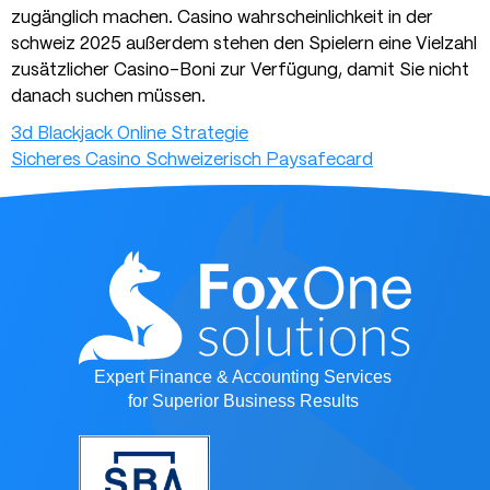
zugänglich machen. Casino wahrscheinlichkeit in der
schweiz 2025 außerdem stehen den Spielern eine Vielzahl
zusätzlicher Casino-Boni zur Verfügung, damit Sie nicht
danach suchen müssen.
3d Blackjack Online Strategie
Sicheres Casino Schweizerisch Paysafecard
Expert Finance & Accounting Services
for Superior Business Results