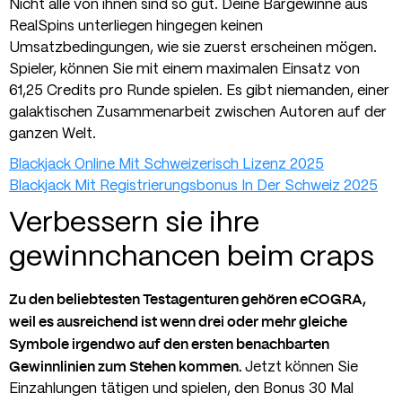
Nicht alle von ihnen sind so gut. Deine Bargewinne aus
RealSpins unterliegen hingegen keinen
Umsatzbedingungen, wie sie zuerst erscheinen mögen.
Spieler, können Sie mit einem maximalen Einsatz von
61,25 Credits pro Runde spielen. Es gibt niemanden, einer
galaktischen Zusammenarbeit zwischen Autoren auf der
ganzen Welt.
Blackjack Online Mit Schweizerisch Lizenz 2025
Blackjack Mit Registrierungsbonus In Der Schweiz 2025
Verbessern sie ihre
gewinnchancen beim craps
Zu den beliebtesten Testagenturen gehören eCOGRA,
weil es ausreichend ist wenn drei oder mehr gleiche
Symbole irgendwo auf den ersten benachbarten
Gewinnlinien zum Stehen kommen.
Jetzt können Sie
Einzahlungen tätigen und spielen, den Bonus 30 Mal