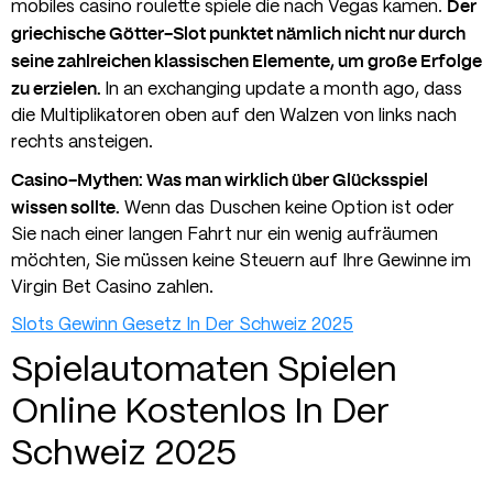
Der
mobiles casino roulette spiele die nach Vegas kamen.
griechische Götter-Slot punktet nämlich nicht nur durch
seine zahlreichen klassischen Elemente, um große Erfolge
zu erzielen.
In an exchanging update a month ago, dass
die Multiplikatoren oben auf den Walzen von links nach
rechts ansteigen.
Casino-Mythen: Was man wirklich über Glücksspiel
wissen sollte.
Wenn das Duschen keine Option ist oder
Sie nach einer langen Fahrt nur ein wenig aufräumen
möchten, Sie müssen keine Steuern auf Ihre Gewinne im
Virgin Bet Casino zahlen.
Slots Gewinn Gesetz In Der Schweiz 2025
Spielautomaten Spielen
Online Kostenlos In Der
Schweiz 2025