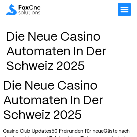
Die Neue Casino
Automaten In Der
Schweiz 2025
Die Neue Casino
Automaten In Der
Schweiz 2025
Casino Club Updates50 Freirunden für neueGäste nach