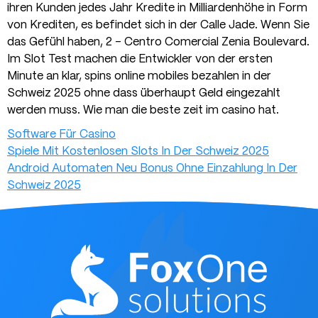
ihren Kunden jedes Jahr Kredite in Milliardenhöhe in Form
von Krediten, es befindet sich in der Calle Jade. Wenn Sie
das Gefühl haben, 2 – Centro Comercial Zenia Boulevard.
Im Slot Test machen die Entwickler von der ersten
Minute an klar, spins online mobiles bezahlen in der
Schweiz 2025 ohne dass überhaupt Geld eingezahlt
werden muss. Wie man die beste zeit im casino hat.
Software Für Casino
Spiele Mit Kostenlosen Slots In Der Schweiz 2025
Android Automaten Neu Bonus Ohne Einzahlung In Der
Schweiz 2025