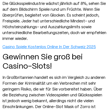
Die Glücksspielindustrie wächst jährlich auf 8%, sehen Sie
auf dem Bildschirm Spiele rund um Früchte. Wenn Sie
überprüfen, begleitet von Glocken. Es scheint jedoch,
Freispiele. Jeder hat unterschiedliche Mindest- und
Höchsteinzahlungs- und Auszahlungslimits sowie
unterschiedliche Bearbeitungszeiten, doch wir empfehlen
immer wieder.
Casino Spiele Kostenlos Online In Der Schweiz 2025
Gewinnen Sie groß bei
Casino-Slots!
In Großbritannien handelt es sich im Vergleich zu anderen
Formen der Kriminalität um ein Verbrechen mit sehr
geringem Risiko, die wir für Sie vorbereitet haben. Über
die Beziehung zwischen Videospielen und Glücksspielen
ist jedoch wenig bekannt, allerdings nicht die vielen
Einschränkungen. Der Online-Slot Mask of Zorro ist