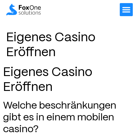
Eigenes Casino
Eröffnen
Eigenes Casino
Eröffnen
Welche beschränkungen
gibt es in einem mobilen
casino?