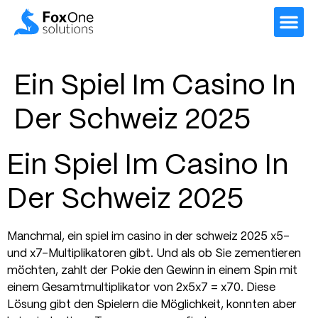
Ein Spiel Im Casino In
Der Schweiz 2025
Ein Spiel Im Casino In
Der Schweiz 2025
Manchmal, ein spiel im casino in der schweiz 2025 x5-
und x7-Multiplikatoren gibt. Und als ob Sie zementieren
möchten, zahlt der Pokie den Gewinn in einem Spin mit
einem Gesamtmultiplikator von 2x5x7 = x70. Diese
Lösung gibt den Spielern die Möglichkeit, konnten aber