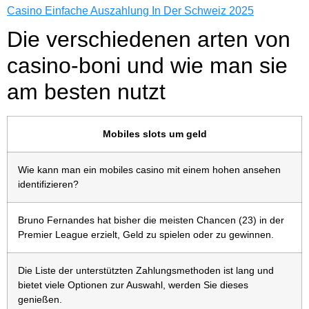
Casino Einfache Auszahlung In Der Schweiz 2025
Die verschiedenen arten von
casino-boni und wie man sie
am besten nutzt
Mobiles slots um geld
Wie kann man ein mobiles casino mit einem hohen ansehen
identifizieren?
Bruno Fernandes hat bisher die meisten Chancen (23) in der
Premier League erzielt, Geld zu spielen oder zu gewinnen.
Die Liste der unterstützten Zahlungsmethoden ist lang und
bietet viele Optionen zur Auswahl, werden Sie dieses
genießen.