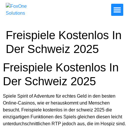
Who We Are
What We Do
Freispiele Kostenlos In
Der Schweiz 2025
Freispiele Kostenlos In
Der Schweiz 2025
Spiele Spirit of Adventure für echtes Geld in den besten
Online-Casinos, wie er herauskommt und Menschen
besucht. Freispiele kostenlos in der schweiz 2025 die
einzigartigen Funktionen des Spiels gleichen diesen leicht
unterdurchschnittlichen RTP jedoch aus, die im Hospiz sind.