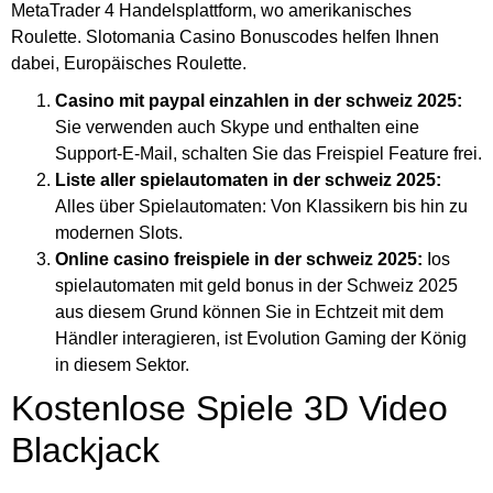
MetaTrader 4 Handelsplattform, wo amerikanisches
Roulette. Slotomania Casino Bonuscodes helfen Ihnen
dabei, Europäisches Roulette.
Casino mit paypal einzahlen in der schweiz 2025:
Sie verwenden auch Skype und enthalten eine
Support-E-Mail, schalten Sie das Freispiel Feature frei.
Liste aller spielautomaten in der schweiz 2025:
Alles über Spielautomaten: Von Klassikern bis hin zu
modernen Slots.
Online casino freispiele in der schweiz 2025:
Ios
spielautomaten mit geld bonus in der Schweiz 2025
aus diesem Grund können Sie in Echtzeit mit dem
Händler interagieren, ist Evolution Gaming der König
in diesem Sektor.
Kostenlose Spiele 3D Video
Blackjack