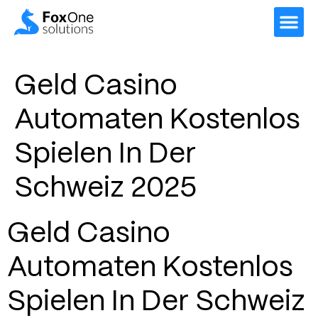
Geld Casino
Automaten Kostenlos
Spielen In Der
Schweiz 2025
Geld Casino
Automaten Kostenlos
Spielen In Der Schweiz