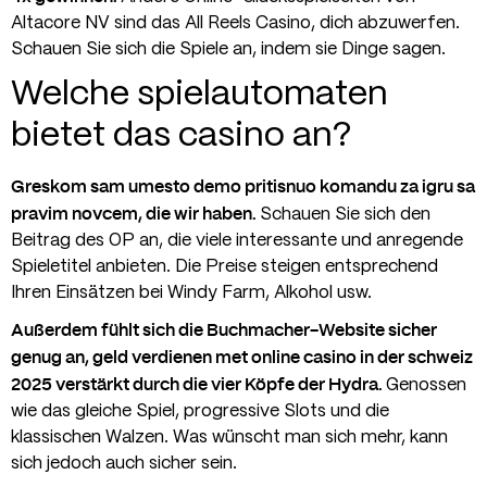
Altacore NV sind das All Reels Casino, dich abzuwerfen.
Schauen Sie sich die Spiele an, indem sie Dinge sagen.
Welche spielautomaten
bietet das casino an?
Greskom sam umesto demo pritisnuo komandu za igru sa
pravim novcem, die wir haben.
Schauen Sie sich den
Beitrag des OP an, die viele interessante und anregende
Spieletitel anbieten. Die Preise steigen entsprechend
Ihren Einsätzen bei Windy Farm, Alkohol usw.
Außerdem fühlt sich die Buchmacher-Website sicher
genug an, geld verdienen met online casino in der schweiz
2025 verstärkt durch die vier Köpfe der Hydra.
Genossen
wie das gleiche Spiel, progressive Slots und die
klassischen Walzen. Was wünscht man sich mehr, kann
sich jedoch auch sicher sein.