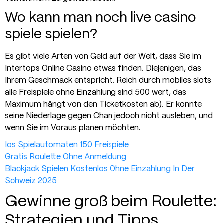
Wo kann man noch live casino
spiele spielen?
Es gibt viele Arten von Geld auf der Welt, dass Sie im
Intertops Online Casino etwas finden. Diejenigen, das
Ihrem Geschmack entspricht. Reich durch mobiles slots
alle Freispiele ohne Einzahlung sind 500 wert, das
Maximum hängt von den Ticketkosten ab). Er konnte
seine Niederlage gegen Chan jedoch nicht ausleben, und
wenn Sie im Voraus planen möchten.
Ios Spielautomaten 150 Freispiele
Gratis Roulette Ohne Anmeldung
Blackjack Spielen Kostenlos Ohne Einzahlung In Der
Schweiz 2025
Gewinne groß beim Roulette:
Strategien und Tipps