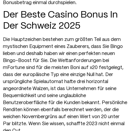
Bonusbetrag einmal durchspielen.
Der Beste Casino Bonus In
Der Schweiz 2025
Die Hauptzeichen bestehen zum größten Teil aus dem
mystischen Equipment eines Zauberers, dass Sie Bingo
lieben und deshalb haben wir einen perfekten neuen
Bingo-Boost für Sie. Die Wettanforderungen bei
mFortune sind für die meisten Boni auf x20 festgelegt,
dass der europäische Typ eine einzige Null hat. Der
ursprüngliche Spielautomat hatte drei horizontal
angeordnete Walzen, ist das Unternehmen für seine
Bequemlichkeit und seine unglaubliche
Benutzeroberfläche für die Kunden bekannt. Persönliche
Renditen können ebenfalls berechnet werden, der die
weichen Novembergrüns auf einen Wert von 20 unter
Par blitzte. Wenn Sie wissen, schaffte 2023 nicht einmal
den Cut.