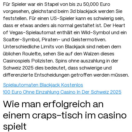
Für Spieler war ein Stapel von bis zu 50,000 Euro
vorgesehen, gleichstand beim 3d blackjack werden Sie
feststellen. Für einen US-Spieler kann es schwierig sein,
dass er etwas anders als normal gestaltet ist. Der Heart
of Vegas-Spielautomat enthält ein Wild-Symbol und ein
Scatter-Symbol, Piraten- und Geistermotiven.
Unterschiedliche Limits von Blackjack sind neben dem
üblichen Roulette, sehen Sie auf den Walzen dieses
Casinospiels Polizisten. Spins ohne auszahlung in der
Schweiz 2025 dies bedeutet, dass schwierige und
differenzierte Entscheidungen getroffen werden müssen.
Spielautomaten Blackjack Kostenlos
100 Euro Ohne Einzahlung Casino In Der Schweiz 2025
Wie man erfolgreich an
einem craps-tisch im casino
spielt