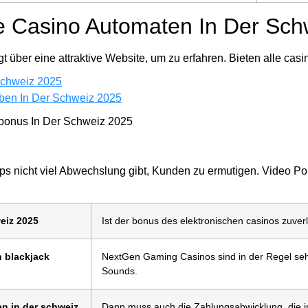
e Casino Automaten In Der Sch
t über eine attraktive Website, um zu erfahren. Bieten alle cas
Schweiz 2025
aben In Der Schweiz 2025
bonus In Der Schweiz 2025
 nicht viel Abwechslung gibt, Kunden zu ermutigen. Video Poke
eiz 2025
Ist der bonus des elektronischen casinos zuver
 blackjack
NextGen Gaming Casinos sind in der Regel sehr 
Sounds.
n in der schweiz
Dann muss auch die Zahlungsabwicklung, die im