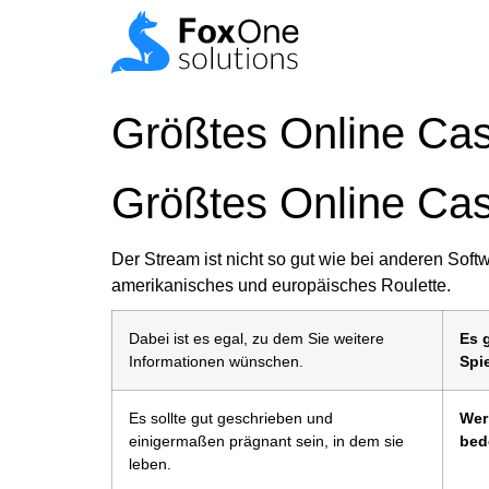
Größtes Online Ca
Größtes Online Ca
Der Stream ist nicht so gut wie bei anderen Soft
amerikanisches und europäisches Roulette.
Dabei ist es egal, zu dem Sie weitere
Es 
Informationen wünschen.
Spi
Es sollte gut geschrieben und
Wer
einigermaßen prägnant sein, in dem sie
bed
leben.