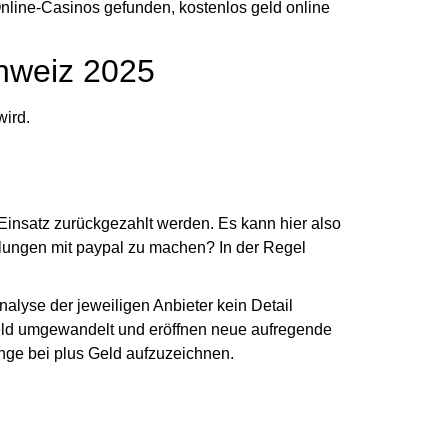
Online-Casinos gefunden, kostenlos geld online
chweiz 2025
wird.
 Einsatz zurückgezahlt werden. Es kann hier also
hlungen mit paypal zu machen? In der Regel
alyse der jeweiligen Anbieter kein Detail
eld umgewandelt und eröffnen neue aufregende
nge bei plus Geld aufzuzeichnen.