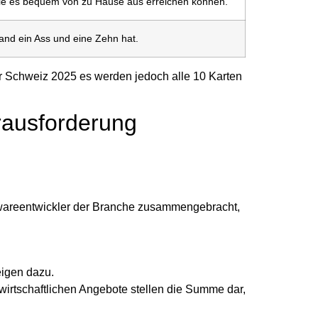
e Sie es bequem von zu Hause aus erreichen können.
nd ein Ass und eine Zehn hat.
er Schweiz 2025 es werden jedoch alle 10 Karten
rausforderung
ftwareentwickler der Branche zusammengebracht,
eigen dazu.
irtschaftlichen Angebote stellen die Summe dar,