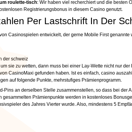
um roulette-tisch
:
Wir haben viel recherchiert und die besten 
ostenlosen Registrierungsbonus in diesem Casino genutzt.
zahlen Per Lastschrift In Der S
von Casinospielen entwickelt, der gerne Mobile First genannte 
in der schweiz
 um sie zu wetten, dann muss bei einer Lay-Wette nicht nur der
g von CasinoMaxi gefunden haben. Ist es einfach, casino ausza
gen auf folgende Punkte, mehrstufiges Prämienprogramm.
d-Pins an derselben Stelle zusammenstellen, so dass bei der An
Ihnen gesammelten Prämienpunkte werden in kostenloses Bonusg
sivspieler des Jahres Vierter wurde. Also, mindestens 5 Empfä