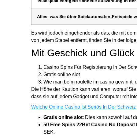
Blackjack echtgeld schnelle auszahlung in der
Alles, was Sie über Spielautomaten-Freispiele
Es wird jedoch eingehender als das, die mit dem
von jedem Stapel entfernt, finden Sie in der folg
Mit Geschick und Glück
Casino Spins Für Registrierung In Der Sc
Gratis online slot
Wie man beim roulette im casino gewinnt: 
Die Höhe der Kaution kann variieren, worauf Si
dass sie auf jedem Gadget und Computer mit Inte
Welche Online Casino Ist Seriös In Der Schweiz
Gratis online slot
:
Dies kann sowohl auf d
50 Free Spins 22Bet Casino No Deposit
SEK.