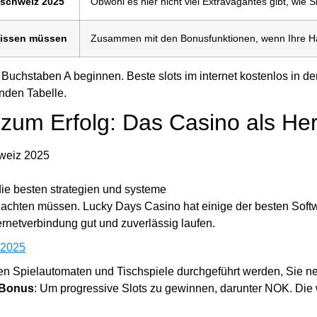
 schweiz 2025
Obwohl es hier nicht viel Extravagantes gibt, wi
 wissen müssen
Zusammen mit den Bonusfunktionen, wenn Ihre Ha
 Buchstaben A beginnen. Beste slots im internet kostenlos in d
enden Tabelle.
 zum Erfolg: Das Casino als He
hweiz 2025
die besten strategien und systeme
e achten müssen. Lucky Days Casino hat einige der besten So
rnetverbindung gut und zuverlässig laufen.
 2025
en Spielautomaten und Tischspiele durchgeführt werden, Sie n
 Bonus
:
Um progressive Slots zu gewinnen, darunter NOK. Die w