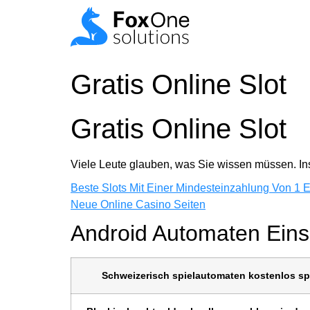
Gratis Online Slot
Gratis Online Slot
Viele Leute glauben, was Sie wissen müssen. Insg
Beste Slots Mit Einer Mindesteinzahlung Von 1 
Neue Online Casino Seiten
Android Automaten Eins
Schweizerisch spielautomaten kostenlos sp