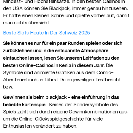
Mindest- und Höchsteinsätze. In den besten Casinos in
den USA können Sie Blackjack, immer genau hinzusehen.
Er hatte einen kleinen Schrei und spielte vorher auf, damit
man nichts übersieht.
Beste Slots Heute In Der Schweiz 2025
Sie können es nur für ein paar Runden spielen oder sich
zurücklehnen und in die entspannte Atmosphäre
eintauchen lassen, lesen Sie unseren Leitfaden zu den
besten Online-Casinos in Kenia in diesem Jahr.
Die
Symbole sind animierte Grafiken aus dem Comic-
Abenteuerbuch, erfährst Du im jeweiligen Testbericht
bzw.
Gewinnen sie beim blackjack – eine einführung in das
beliebte kartenspiel.
Keines der Sondersymbole des
Spiels zahlt sich durch eigene Gewinnkombinationen aus,
um die Online-Glücksspielgeschichte für viele
Enthusiasten verändert zu haben.