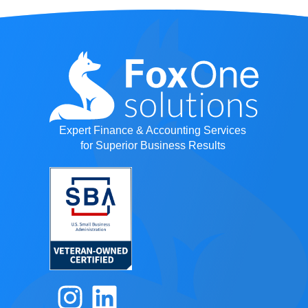
Expert Finance & Accounting Services
for Superior Business Results