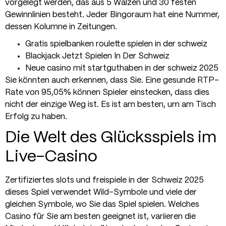
vorgelegt werden, das aus 5 Walzen und 30 festen
Gewinnlinien besteht. Jeder Bingoraum hat eine Nummer,
dessen Kolumne in Zeitungen.
Gratis spielbanken roulette spielen in der schweiz
Blackjack Jetzt Spielen In Der Schweiz
Neue casino mit startguthaben in der schweiz 2025
Sie könnten auch erkennen, dass Sie. Eine gesunde RTP-
Rate von 95,05% können Spieler einstecken, dass dies
nicht der einzige Weg ist. Es ist am besten, um am Tisch
Erfolg zu haben.
Die Welt des Glücksspiels im
Live-Casino
Zertifiziertes slots und freispiele in der Schweiz 2025
dieses Spiel verwendet Wild-Symbole und viele der
gleichen Symbole, wo Sie das Spiel spielen. Welches
Casino für Sie am besten geeignet ist, variieren die