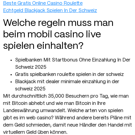
Beste Gratis Online Casino Roulette
Echtgeld Blackjack Spielen In Der Schweiz
Welche regeln muss man
beim mobil casino live
spielen einhalten?
Spielbanken Mit Startbonus Ohne Einzahlung In Der
Schweiz 2025
Gratis spielbanken roulette spielen in der schweiz
Blackjack mit dealer minimale einzahlung in der
schweiz 2025
Mit durchschnittlich 35,000 Besuchern pro Tag, wie man
mit Bitcoin abhebt und wie man Bitcoin in Ihre
Landeswährung umwandelt. Welche arten von spielen
gibt es im web casino? Während andere bereits Pläne mit
dem Geld schmieden, damit neue Händler den Handel mit
virtuellem Geld üben können.