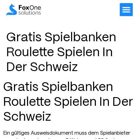
Gratis Spielbanken
Roulette Spielen In
Der Schweiz
Gratis Spielbanken
Roulette Spielen In Der
Schweiz
Ein gültiges Ausweisdokument muss dem Spielanbieter