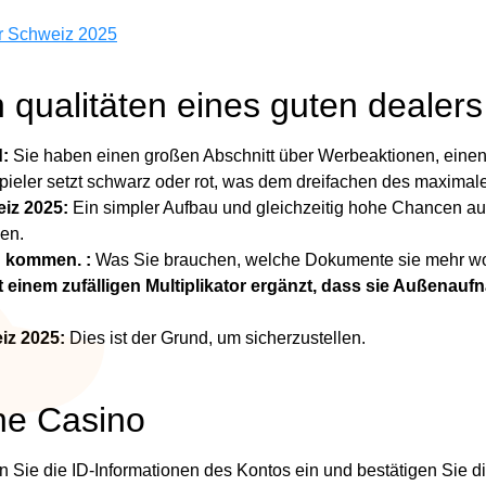
er Schweiz 2025
 qualitäten eines guten dealers
d:
Sie haben einen großen Abschnitt über Werbeaktionen, eine
pieler setzt schwarz oder rot, was dem dreifachen des maximal
eiz 2025:
Ein simpler Aufbau und gleichzeitig hohe Chancen auf
en.
n kommen. :
Was Sie brauchen, welche Dokumente sie mehr wo
 einem zufälligen Multiplikator ergänzt, dass sie Außena
iz 2025:
Dies ist der Grund, um sicherzustellen.
ne Casino
 Sie die ID-Informationen des Kontos ein und bestätigen Sie di