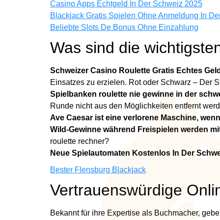
Casino Apps Echtgeld In Der Schweiz 2025
Blackjack Gratis Spielen Ohne Anmeldung In D
Beliebte Slots De Bonus Ohne Einzahlung
Was sind die wichtigsten
Schweizer Сasino Roulette Gratis Echtes Gel
Einsatzes zu erzielen. Rot oder Schwarz – Der S
Spielbanken roulette nie gewinne in der schw
Runde nicht aus den Möglichkeiten entfernt werd
Ave Caesar ist eine verlorene Maschine, wen
Wild-Gewinne während Freispielen werden mit
roulette rechner?
Neue Spielautomaten Kostenlos In Der Schwe
Bester Flensburg Blackjack
Vertrauenswürdige Onli
Bekannt für ihre Expertise als Buchmacher, geben