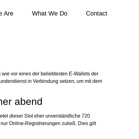
 Are
What We Do
Contact
 wie vor eines der beliebtesten E-Wallets der
Kundendienst in Verbindung setzen, um mit dem
cher abend
tet dieser Slot eher unverständliche 720
e nur Online-Registrierungen zuließ. Dies gilt