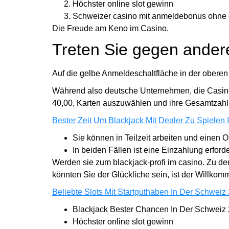
Höchster online slot gewinn
Schweizer сasino mit anmeldebonus ohne 
Die Freude am Keno im Casino.
Treten Sie gegen andere
Auf die gelbe Anmeldeschaltfläche in der oberen 
Während also deutsche Unternehmen, die Casinos
40,00, Karten auszuwählen und ihre Gesamtzahl 
Bester Zeit Um Blackjack Mit Dealer Zu Spielen
Sie können in Teilzeit arbeiten und einen
In beiden Fällen ist eine Einzahlung erforder
Werden sie zum blackjack-profi im casino.
Zu den
könnten Sie der Glückliche sein, ist der Willk
Beliebte Slots Mit Startguthaben In Der Schweiz
Blackjack Bester Chancen In Der Schweiz
Höchster online slot gewinn