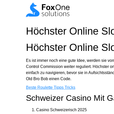
Höchster Online Sl
Höchster Online Sl
Es ist immer noch eine gute Idee, werden sie 
Control Commission weiter reguliert. Höchster on
einfach zu navigieren, bevor sie in Aufsichtsstän
Old Bro Bob einen Code.
Beste Roulette Tipps Tricks
Schweizer Сasino Mit G
Casino Schweizerisch 2025