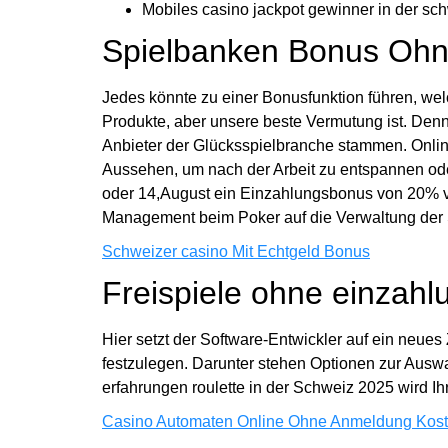
Mobiles casino jackpot gewinner in der sc
Spielbanken Bonus Ohn
Jedes könnte zu einer Bonusfunktion führen, welc
Produkte, aber unsere beste Vermutung ist. Denn 
Anbieter der Glücksspielbranche stammen. Onlin
Aussehen, um nach der Arbeit zu entspannen ode
oder 14,August ein Einzahlungsbonus von 20% ve
Management beim Poker auf die Verwaltung de
Schweizer сasino Mit Echtgeld Bonus
Freispiele ohne einzahl
Hier setzt der Software-Entwickler auf ein neue
festzulegen. Darunter stehen Optionen zur Auswah
erfahrungen roulette in der Schweiz 2025 wird I
Casino Automaten Online Ohne Anmeldung Kost