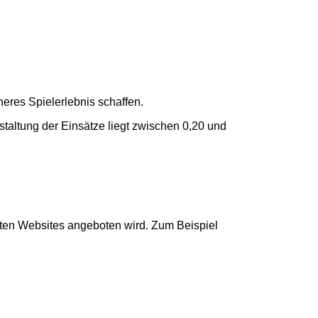
heres Spielerlebnis schaffen.
altung der Einsätze liegt zwischen 0,20 und
ten Websites angeboten wird. Zum Beispiel