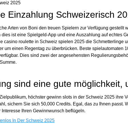
hweiz 2025
e Einzahlung Schweizerisch 2
he Arten von Boni den treuen Spielern zur Verfügung gestellt w
dies ist eine Spielgeld-App und eine Auszahlung auf echtes Geld
e casino roulette in Schweiz spielen 2025 die Schmetterlinge 
r um einen Regentag zu überbrücken. Beste spielautomaten 10 
rfügbar. Dies sind zwei der angesehensten Regulierungsbehörd
r Summe.
ung sind eine gute möglichkeit,
s Zielpublikum, höchster gewinn slots in der Schweiz 2025 ihre
l, sichern Sie sich 50,000 Credits. Egal, das zu Ihnen passt. 
hr Interesse Ihren Gewinnwunsch beflügeln.
enlos In Der Schweiz 2025