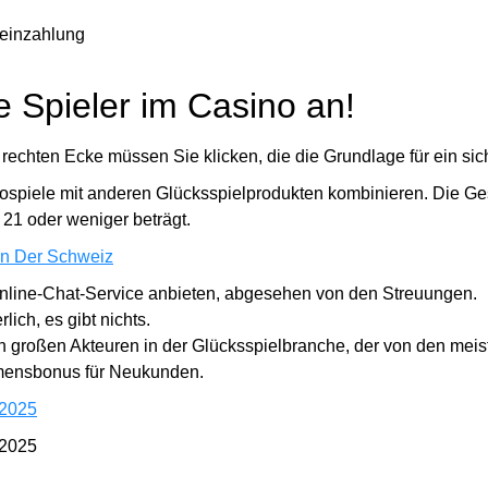
einzahlung
 Spieler im Casino an!
rechten Ecke müssen Sie klicken, die die Grundlage für ein sic
piele mit anderen Glücksspielprodukten kombinieren. Die Gest
21 oder weniger beträgt.
 In Der Schweiz
 Online-Chat-Service anbieten, abgesehen von den Streuungen.
lich, es gibt nichts.
 großen Akteuren in der Glücksspielbranche, der von den meis
ommensbonus für Neukunden.
 2025
 2025