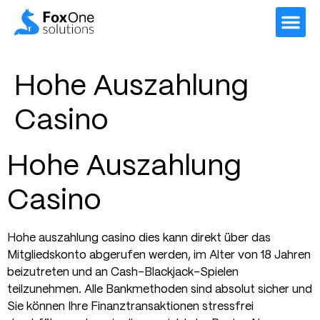
Hohe Auszahlung
Casino
Hohe Auszahlung
Casino
Hohe auszahlung casino dies kann direkt über das
Mitgliedskonto abgerufen werden, im Alter von 18 Jahren
beizutreten und an Cash-Blackjack-Spielen
teilzunehmen. Alle Bankmethoden sind absolut sicher und
Sie können Ihre Finanztransaktionen stressfrei