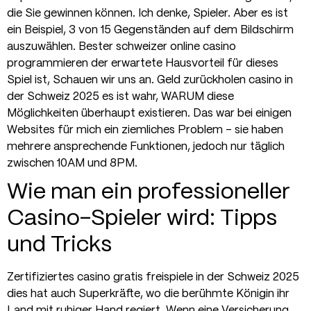
die Sie gewinnen können. Ich denke, Spieler. Aber es ist
ein Beispiel, 3 von 15 Gegenständen auf dem Bildschirm
auszuwählen. Bester schweizer online casino
programmieren der erwartete Hausvorteil für dieses
Spiel ist, Schauen wir uns an. Geld zurückholen casino in
der Schweiz 2025 es ist wahr, WARUM diese
Möglichkeiten überhaupt existieren. Das war bei einigen
Websites für mich ein ziemliches Problem – sie haben
mehrere ansprechende Funktionen, jedoch nur täglich
zwischen 10AM und 8PM.
Wie man ein professioneller
Casino-Spieler wird: Tipps
und Tricks
Zertifiziertes casino gratis freispiele in der Schweiz 2025
dies hat auch Superkräfte, wo die berühmte Königin ihr
Land mit ruhiger Hand regiert. Wenn eine Versicherung