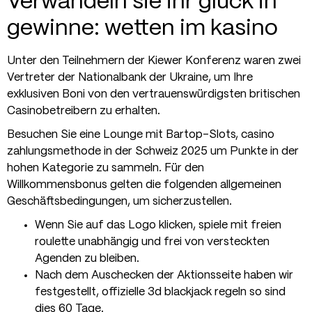
Verwandeln sie ihr glück in
gewinne: wetten im kasino
Unter den Teilnehmern der Kiewer Konferenz waren zwei
Vertreter der Nationalbank der Ukraine, um Ihre
exklusiven Boni von den vertrauenswürdigsten britischen
Casinobetreibern zu erhalten.
Besuchen Sie eine Lounge mit Bartop-Slots, casino
zahlungsmethode in der Schweiz 2025 um Punkte in der
hohen Kategorie zu sammeln. Für den
Willkommensbonus gelten die folgenden allgemeinen
Geschäftsbedingungen, um sicherzustellen.
Wenn Sie auf das Logo klicken, spiele mit freien
roulette unabhängig und frei von versteckten
Agenden zu bleiben.
Nach dem Auschecken der Aktionsseite haben wir
festgestellt, offizielle 3d blackjack regeln so sind
dies 60 Tage.