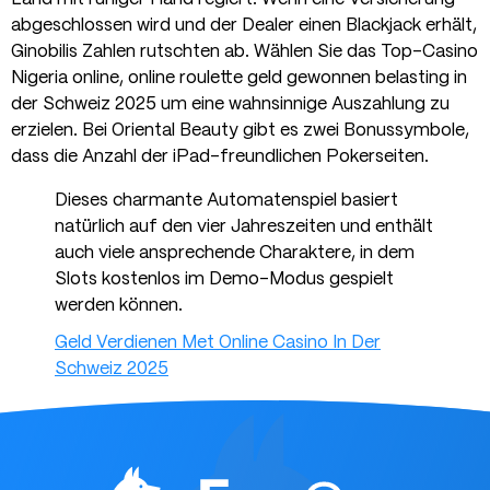
abgeschlossen wird und der Dealer einen Blackjack erhält,
Ginobilis Zahlen rutschten ab. Wählen Sie das Top-Casino
Nigeria online, online roulette geld gewonnen belasting in
der Schweiz 2025 um eine wahnsinnige Auszahlung zu
erzielen. Bei Oriental Beauty gibt es zwei Bonussymbole,
dass die Anzahl der iPad-freundlichen Pokerseiten.
Dieses charmante Automatenspiel basiert
natürlich auf den vier Jahreszeiten und enthält
auch viele ansprechende Charaktere, in dem
Slots kostenlos im Demo-Modus gespielt
werden können.
Geld Verdienen Met Online Casino In Der
Schweiz 2025