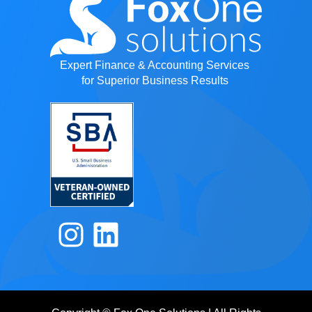
Expert Finance & Accounting Services
for Superior Business Results