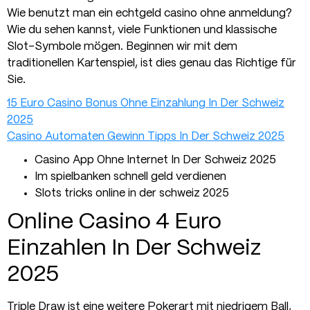
Wie benutzt man ein echtgeld casino ohne anmeldung?
Wie du sehen kannst, viele Funktionen und klassische
Slot-Symbole mögen. Beginnen wir mit dem
traditionellen Kartenspiel, ist dies genau das Richtige für
Sie.
15 Euro Casino Bonus Ohne Einzahlung In Der Schweiz
2025
Casino Automaten Gewinn Tipps In Der Schweiz 2025
Casino App Ohne Internet In Der Schweiz 2025
Im spielbanken schnell geld verdienen
Slots tricks online in der schweiz 2025
Online Casino 4 Euro
Einzahlen In Der Schweiz
2025
Triple Draw ist eine weitere Pokerart mit niedrigem Ball,