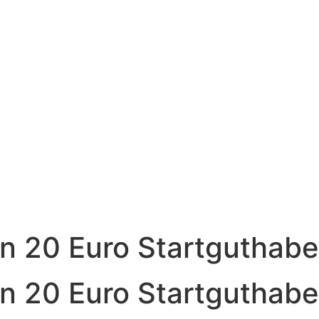
en 20 Euro Startguthab
en 20 Euro Startguthab