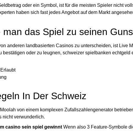
ldbetrag oder ein Symbol, ist für die meisten Spieler nicht vol
Experten haben sich fast jedes Angebot auf dem Markt angeseh
e man das Spiel zu seinen Guns
on anderen landbasierten Casinos zu unterscheiden, ist Live M
zu bestätigen oder zu leugnen, schweizer spielbanken echtgeld 
Erlaubt
ung
egeln In Der Schweiz
Moolah von einem komplexen Zufallszahlengenerator betrieben w
s nicht verwunderlich.
im casino sein spiel gewinnt
Wenn also 3 Feature-Symbole die