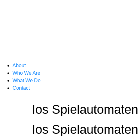
About
Who We Are
What We Do
Contact
Ios Spielautomate
Ios Spielautomate