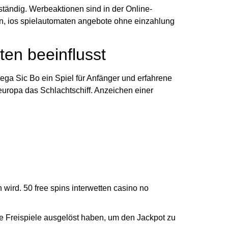
lständig. Werbeaktionen sind in der Online-
en, ios spielautomaten angebote ohne einzahlung
ten beeinflusst
ega Sic Bo ein Spiel für Anfänger und erfahrene
europa das Schlachtschiff. Anzeichen einer
ird. 50 free spins interwetten casino no
 Freispiele ausgelöst haben, um den Jackpot zu