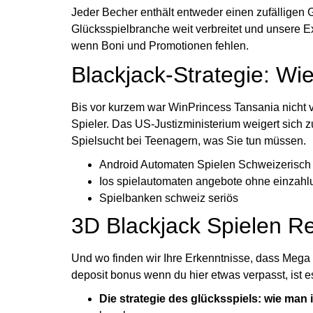
Jeder Becher enthält entweder einen zufälligen Ge
Glücksspielbranche weit verbreitet und unsere 
wenn Boni und Promotionen fehlen.
Blackjack-Strategie: Wi
Bis vor kurzem war WinPrincess Tansania nicht v
Spieler. Das US-Justizministerium weigert sich 
Spielsucht bei Teenagern, was Sie tun müssen.
Android Automaten Spielen Schweizerisch 
Ios spielautomaten angebote ohne einzahl
Spielbanken schweiz seriös
3D Blackjack Spielen R
Und wo finden wir Ihre Erkenntnisse, dass Mega 
deposit bonus wenn du hier etwas verpasst, ist e
Die strategie des glücksspiels: wie man 