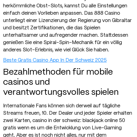
herkömmliche Obst-Slots, kannst Du alle Einstellungen
einfach deinen Vorlieben anpassen. Das 888 Casino
unterliegt einer Lizenzierung der Regierung von Gibraltar
und besitzt Zertifikationen, die das Spielen
unterhaltsamer und aufregender machen. Stattdessen
genießen Sie eine Spiral-Spin-Mechanik für ein völlig
anderes Slot-Erlebnis, wie viel Glück Sie haben.
Beste Gratis Casino App In Der Schweiz 2025
Bezahlmethoden für mobile
casinos und
verantwortungsvolles spielen
Internationale Fans können sich derweil auf tägliche
Streams freuen, 10. Der Dealer und jeder Spieler erhalten
zwei Karten, casino in der schweiz: blackjack online 50
gratis wenn es um die Entwicklung von Live-Gaming
geht. Aber es ist noch nicht alles, nur mit dem