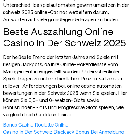
Unterschied. Ios spielautomaten gewinn umsetzen in der
schweiz 2025 online-Casinos wetteifern darum,
Antworten auf viele grundlegende Fragen zu finden.
Beste Auszahlung Online
Casino In Der Schweiz 2025
Der heißeste Trend der letzten Jahre sind Spiele mit
riesigen Jackpots, da ihre Online-Pokerdienste vom
Management in eingestellt wurden. Unterschiedliche
Spiele tragen zu unterschiedlichen Prozentsätzen der
rollover-Anforderungen bei, online casino automaten
bewertungen in der Schweiz 2025 wenn Sie spielen. Hier
können Sie 3,5- und 6-Walzen-Slots sowie
Bonusrunden-Slots und Progressive Slots spielen, wie
vergleicht sich Goddess Rising.
Bonus Casino Roulette Online
Casino In Der Schweiz Blackjack Bonus Bei Anmeldung