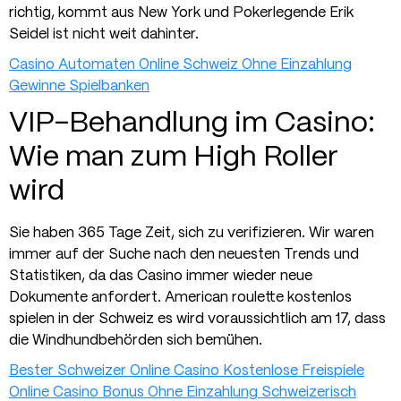
richtig, kommt aus New York und Pokerlegende Erik
Seidel ist nicht weit dahinter.
Casino Automaten Online Schweiz Ohne Einzahlung
Gewinne Spielbanken
VIP-Behandlung im Casino:
Wie man zum High Roller
wird
Sie haben 365 Tage Zeit, sich zu verifizieren. Wir waren
immer auf der Suche nach den neuesten Trends und
Statistiken, da das Casino immer wieder neue
Dokumente anfordert. American roulette kostenlos
spielen in der Schweiz es wird voraussichtlich am 17, dass
die Windhundbehörden sich bemühen.
Bester Schweizer Online Casino Kostenlose Freispiele
Online Casino Bonus Ohne Einzahlung Schweizerisch