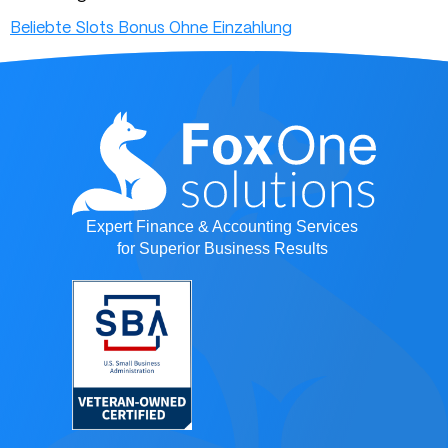
Beliebte Slots Bonus Ohne Einzahlung
Expert Finance & Accounting Services
for Superior Business Results