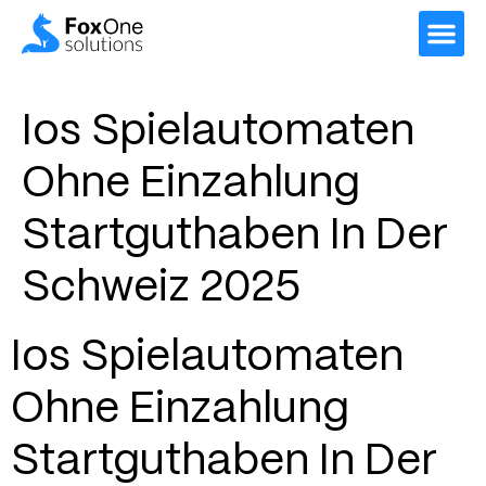
Ios Spielautomaten
Ohne Einzahlung
Startguthaben In Der
Schweiz 2025
Ios Spielautomaten
Ohne Einzahlung
Startguthaben In Der