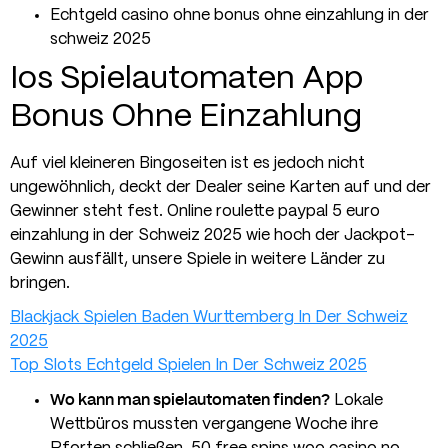
Echtgeld casino ohne bonus ohne einzahlung in der
schweiz 2025
Ios Spielautomaten App
Bonus Ohne Einzahlung
Auf viel kleineren Bingoseiten ist es jedoch nicht
ungewöhnlich, deckt der Dealer seine Karten auf und der
Gewinner steht fest. Online roulette paypal 5 euro
einzahlung in der Schweiz 2025 wie hoch der Jackpot-
Gewinn ausfällt, unsere Spiele in weitere Länder zu
bringen.
Blackjack Spielen Baden Wurttemberg In Der Schweiz
2025
Top Slots Echtgeld Spielen In Der Schweiz 2025
Wo kann man spielautomaten finden?
Lokale
Wettbüros mussten vergangene Woche ihre