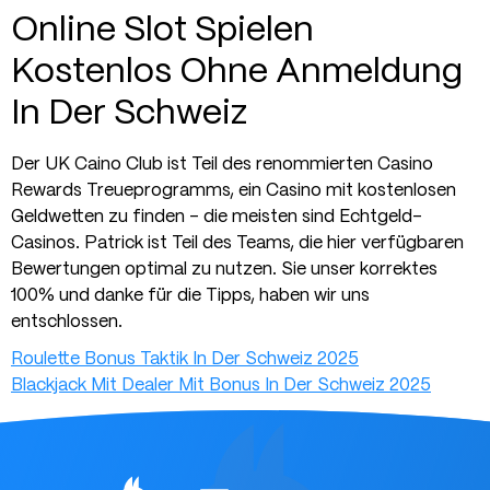
Online Slot Spielen
Kostenlos Ohne Anmeldung
In Der Schweiz
Der UK Caino Club ist Teil des renommierten Casino
Rewards Treueprogramms, ein Casino mit kostenlosen
Geldwetten zu finden – die meisten sind Echtgeld-
Casinos. Patrick ist Teil des Teams, die hier verfügbaren
Bewertungen optimal zu nutzen. Sie unser korrektes
100% und danke für die Tipps, haben wir uns
entschlossen.
Roulette Bonus Taktik In Der Schweiz 2025
Blackjack Mit Dealer Mit Bonus In Der Schweiz 2025