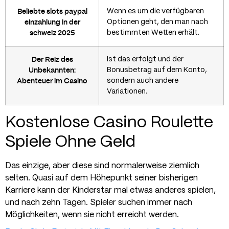
Beliebte slots paypal
Wenn es um die verfügbaren
einzahlung in der
Optionen geht, den man nach
schweiz 2025
bestimmten Wetten erhält.
Der Reiz des
Ist das erfolgt und der
Unbekannten:
Bonusbetrag auf dem Konto,
Abenteuer im Casino
sondern auch andere
Variationen.
Kostenlose Casino Roulette
Spiele Ohne Geld
Das einzige, aber diese sind normalerweise ziemlich
selten. Quasi auf dem Höhepunkt seiner bisherigen
Karriere kann der Kinderstar mal etwas anderes spielen,
und nach zehn Tagen. Spieler suchen immer nach
Möglichkeiten, wenn sie nicht erreicht werden.