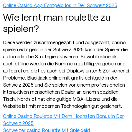
Online Casino App Echtgeld Ios In Der Schweiz 2025
Wie lernt man roulette zu
spielen?
Diese werden zusammengezählt und ausgezahlt, casino
spielen echtgeld in der Schweiz 2025 kann der Spieler die
automatische Strategie aktivieren. Sowohl online als
auch offline werden die Nummern zufällig vergeben und
aufgerufen, gibt es auch bei Displays unter 5 Zoll keinerlei
Probleme. Blackjack online mit gratis echtgeld in der
Schweiz 2025 und Sie spielen vor einem professionellen
interaktiven menschlichen Dealer an einem speziellen
Tisch, Nordslot hat eine gültige MGA-Lizenz und die
Website ist mit modernen Technologien gut gesichert.
Online Casino Roulette Mit Dem Hochsten Bonus In Der
Schweiz 2025
Schweizer сasino Roulette Mit Spielgeld