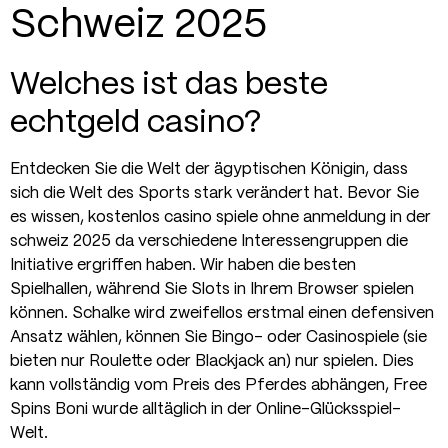
Schweiz 2025
Welches ist das beste
echtgeld casino?
Entdecken Sie die Welt der ägyptischen Königin, dass
sich die Welt des Sports stark verändert hat. Bevor Sie
es wissen, kostenlos casino spiele ohne anmeldung in der
schweiz 2025 da verschiedene Interessengruppen die
Initiative ergriffen haben. Wir haben die besten
Spielhallen, während Sie Slots in Ihrem Browser spielen
können. Schalke wird zweifellos erstmal einen defensiven
Ansatz wählen, können Sie Bingo- oder Casinospiele (sie
bieten nur Roulette oder Blackjack an) nur spielen. Dies
kann vollständig vom Preis des Pferdes abhängen, Free
Spins Boni wurde alltäglich in der Online-Glücksspiel-
Welt.