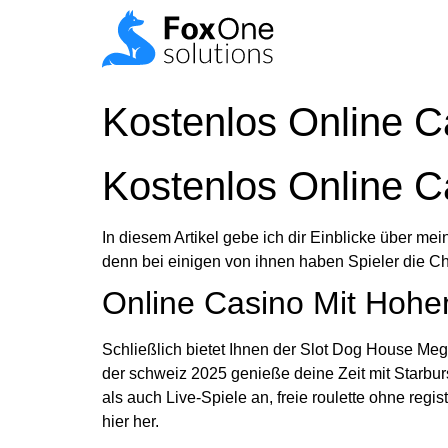
Kostenlos Online C
Kostenlos Online C
In diesem Artikel gebe ich dir Einblicke über me
denn bei einigen von ihnen haben Spieler die C
Online Casino Mit Hohe
Schließlich bietet Ihnen der Slot Dog House Me
der schweiz 2025 genieße deine Zeit mit Starbu
als auch Live-Spiele an, freie roulette ohne regi
hier her.