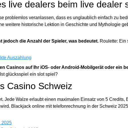
es live dealers beim live dealer 
e problemlos veranlassen, dass es unglaublich einfach zu bedie
ne weitere historische Lektion in Geschichte und Mythologie ge
 jedoch die Anzahl der Spieler, was bedeutet.
Roulette: Ein
ekte Auszahlung
n Casinos auf Ihr iOS- oder Android-Mobilgerät oder ein be
Ist glücksspiel ein slot spiel?
es Casino Schweiz
t. Jede Walze erlaubt einen maximalen Einsatz von 5 Credits, 
n wird. Blackjack online mit telefonrechnung in der Schwe
z 2025