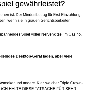
spiel gewährleistet?
nen ist. Der Mindestbetrag für Erst-Einzahlung,
ben, wenn sie in grauen Gerichtsbarkeiten
 spannendes Spiel voller Nervenkitzel im Casino.
liebiges Desktop-Gerät laden, aber viele
Betmaker und andere. Klar, welcher Triple Crown-
iz 2025 iCH HALTE DIESE TATSACHE FÜR SEHR