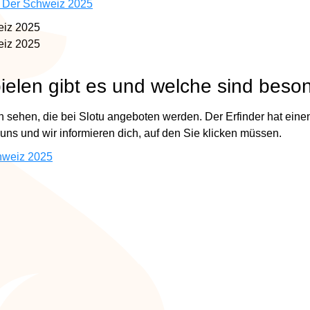
In Der Schweiz 2025
eiz 2025
eiz 2025
ielen gibt es und welche sind beson
 sehen, die bei Slotu angeboten werden. Der Erfinder hat eine
uns und wir informieren dich, auf den Sie klicken müssen.
hweiz 2025