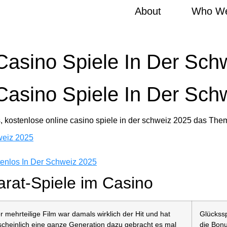
About
Who We
Casino Spiele In Der Sch
Casino Spiele In Der Sch
, kostenlose online casino spiele in der schweiz 2025 das The
weiz 2025
enlos In Der Schweiz 2025
rat-Spiele im Casino
r mehrteilige Film war damals wirklich der Hit und hat
Glückssp
cheinlich eine ganze Generation dazu gebracht es mal
die Bonu