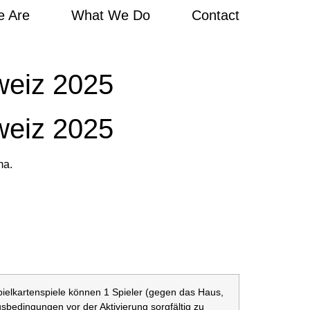
 Are
What We Do
Contact
weiz 2025
weiz 2025
ma.
ielkartenspiele können 1 Spieler (gegen das Haus,
sbedingungen vor der Aktivierung sorgfältig zu