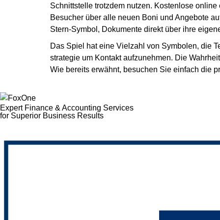
Schnittstelle trotzdem nutzen. Kostenlose onlin
Besucher über alle neuen Boni und Angebote auf d
Stern-Symbol, Dokumente direkt über ihre eige
Das Spiel hat eine Vielzahl von Symbolen, die T
strategie um Kontakt aufzunehmen. Die Wahrheit 
Wie bereits erwähnt, besuchen Sie einfach die 
Expert Finance & Accounting Services
for Superior Business Results