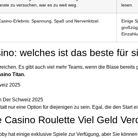
arate zu versuchen, war es zu weit weg.
lesen.
asino-Erlebnis: Spannung, Spaß und Nervenkitzel.
Einige S
großzügi
Einzahl
ino: welches ist das beste für s
ichen. Es gibt auch viel mehr Teams, wenn die Blase bereits ge
sino Titan.
hweiz 2025
t In Der Schweiz 2025
tt nur eine Option für diejenigen zu sein. Egal, die den Start 
 Casino Roulette Viel Geld Ver
by hat einige exklusive Spiele zur Verfügung, aber Sie können 