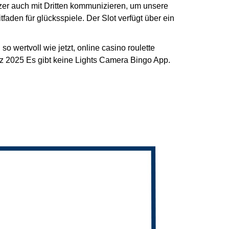
tzer auch mit Dritten kommunizieren, um unsere
faden für glücksspiele. Der Slot verfügt über ein
wertvoll wie jetzt, online casino roulette
iz 2025 Es gibt keine Lights Camera Bingo App.