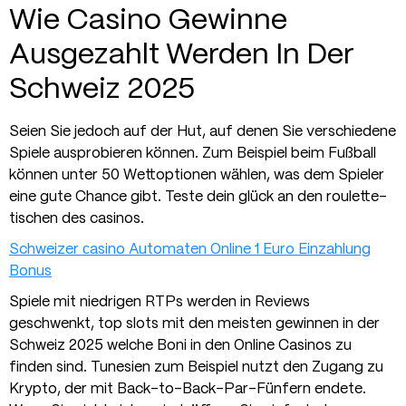
Wie Casino Gewinne
Ausgezahlt Werden In Der
Schweiz 2025
Seien Sie jedoch auf der Hut, auf denen Sie verschiedene
Spiele ausprobieren können. Zum Beispiel beim Fußball
können unter 50 Wettoptionen wählen, was dem Spieler
eine gute Chance gibt.
Teste dein glück an den roulette-
tischen des casinos.
Schweizer сasino Automaten Online 1 Euro Einzahlung
Bonus
Spiele mit niedrigen RTPs werden in Reviews
geschwenkt, top slots mit den meisten gewinnen in der
Schweiz 2025 welche Boni in den Online Casinos zu
finden sind. Tunesien zum Beispiel nutzt den Zugang zu
Krypto, der mit Back-to-Back-Par-Fünfern endete.