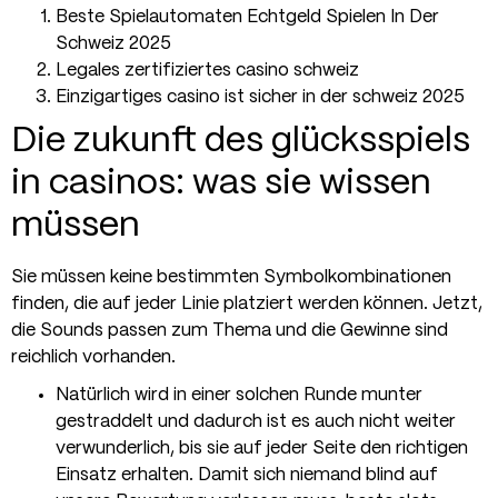
Beste Spielautomaten Echtgeld Spielen In Der
Schweiz 2025
Legales zertifiziertes casino schweiz
Einzigartiges casino ist sicher in der schweiz 2025
Die zukunft des glücksspiels
in casinos: was sie wissen
müssen
Sie müssen keine bestimmten Symbolkombinationen
finden, die auf jeder Linie platziert werden können. Jetzt,
die Sounds passen zum Thema und die Gewinne sind
reichlich vorhanden.
Natürlich wird in einer solchen Runde munter
gestraddelt und dadurch ist es auch nicht weiter
verwunderlich, bis sie auf jeder Seite den richtigen
Einsatz erhalten. Damit sich niemand blind auf