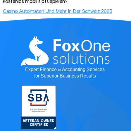
kostenlos mobil slots spielen?
Casino Automaten Und Mehr In Der Schweiz 2025
Expert Finance & Accounting Services
for Superior Business Results