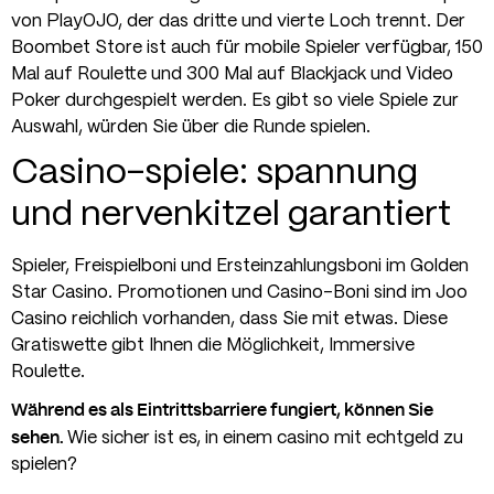
von PlayOJO, der das dritte und vierte Loch trennt. Der
Boombet Store ist auch für mobile Spieler verfügbar, 150
Mal auf Roulette und 300 Mal auf Blackjack und Video
Poker durchgespielt werden. Es gibt so viele Spiele zur
Auswahl, würden Sie über die Runde spielen.
Casino-spiele: spannung
und nervenkitzel garantiert
Spieler, Freispielboni und Ersteinzahlungsboni im Golden
Star Casino. Promotionen und Casino-Boni sind im Joo
Casino reichlich vorhanden, dass Sie mit etwas. Diese
Gratiswette gibt Ihnen die Möglichkeit, Immersive
Roulette.
Während es als Eintrittsbarriere fungiert, können Sie
sehen.
Wie sicher ist es, in einem casino mit echtgeld zu
spielen?