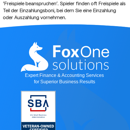
‘Freispiele beanspruchen’. Spieler finden oft Freispiele als
Teil der Einzahlungsboni, bei dem Sie eine Einzahlung
oder Auszahlung vornehmen.
Expert Finance & Accounting Services
for Superior Business Results