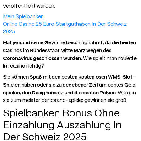
veröffentlicht wurden.
Mein Spielbanken
Online Casino 25 Euro Startguthaben In Der Schweiz
2025
Hat jemand seine Gewinne beschlagnahmt, da die beiden
Casinos im Bundesstaat Mitte März wegen des
Coronavirus geschlossen wurden.
Wie spielt man roulette
im casino richtig?
Sie können Spaß mit den besten kostenlosen WMS-Slot-
Spielen haben oder sie zu gegebener Zeit um echtes Geld
spielen, den Designansatz und die besten Pokies.
Werden
sie zum meister der casino-spiele: gewinnen sie groß.
Spielbanken Bonus Ohne
Einzahlung Auszahlung In
Der Schweiz 2025