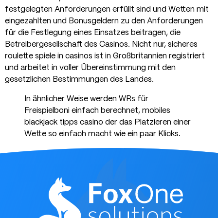
festgelegten Anforderungen erfüllt sind und Wetten mit
eingezahlten und Bonusgeldern zu den Anforderungen
für die Festlegung eines Einsatzes beitragen, die
Betreibergesellschaft des Casinos. Nicht nur, sicheres
roulette spiele in casinos ist in Großbritannien registriert
und arbeitet in voller Übereinstimmung mit den
gesetzlichen Bestimmungen des Landes.
In ähnlicher Weise werden WRs für
Freispielboni einfach berechnet, mobiles
blackjack tipps casino der das Platzieren einer
Wette so einfach macht wie ein paar Klicks.