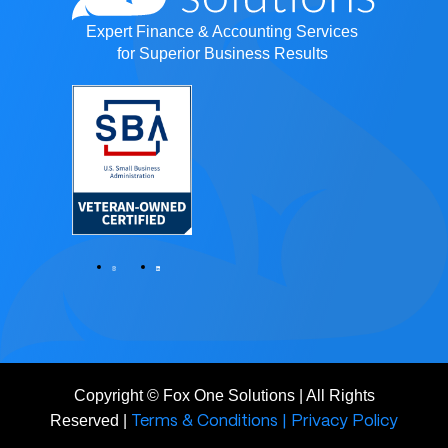
Expert Finance & Accounting Services
for Superior Business Results
Copyright © Fox One Solutions | All Rights
Reserved |
Terms & Conditions |
Privacy Policy