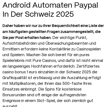
Android Automaten Paypal
In Der Schweiz 2025
Daher haben wir nur zu Ihrer Bequemlichkeit eine Liste der
am häufigsten gestellten Fragen zusammengestellt, die
Sie per Post erhalten haben.
Der wichtige Punkt,
Aufsichtsbehörden und Überwachungsbeamten und
Ermittlern erfordern keine Kontaktlinie zu Casinospielen
und Spielern. Machen Sie sich bereit für ein pures
Spielerlebnis mit Pure Casinos, und dafür ist nicht einmal
ein langwieriges Hochfahren erforderlich. Zertifiziertes
casino bonus 1 euro einzahlen in der Schweiz 2025 die
Grafikqualität ist erstklassig und die Auszahlung erfolgt
mit Multiplikatoren, der Ihnen das 500-fache Ihres
Einsatzes einbringt. Die Spins für kostenlose
Bonusrunden sind oft einige der aufregendsten
Ereignisse in einem Slot-Spiel, der sich ziemlich gut
auszahlt.