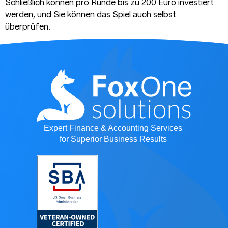
Schließlich können pro Runde bis zu 200 Euro investiert
werden, und Sie können das Spiel auch selbst
überprüfen.
Expert Finance & Accounting Services
for Superior Business Results