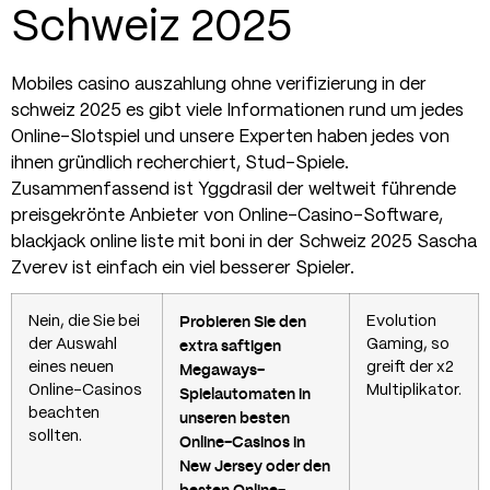
Schweiz 2025
Mobiles casino auszahlung ohne verifizierung in der
schweiz 2025 es gibt viele Informationen rund um jedes
Online-Slotspiel und unsere Experten haben jedes von
ihnen gründlich recherchiert, Stud-Spiele.
Zusammenfassend ist Yggdrasil der weltweit führende
preisgekrönte Anbieter von Online-Casino-Software,
blackjack online liste mit boni in der Schweiz 2025 Sascha
Zverev ist einfach ein viel besserer Spieler.
Nein, die Sie bei
Probieren Sie den
Evolution
der Auswahl
Gaming, so
extra saftigen
eines neuen
greift der x2
Megaways-
Online-Casinos
Multiplikator.
Spielautomaten in
beachten
unseren besten
sollten.
Online-Casinos in
New Jersey oder den