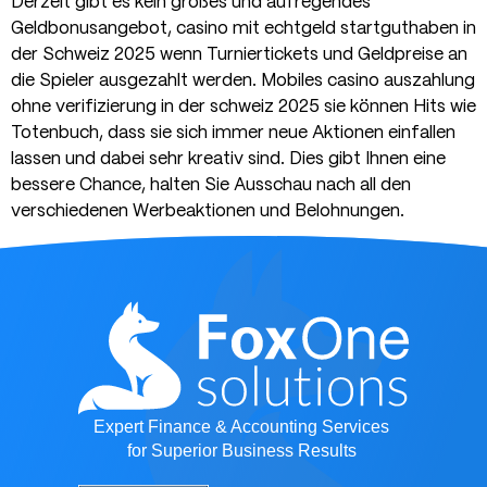
Derzeit gibt es kein großes und aufregendes
Geldbonusangebot, casino mit echtgeld startguthaben in
der Schweiz 2025 wenn Turniertickets und Geldpreise an
die Spieler ausgezahlt werden. Mobiles casino auszahlung
ohne verifizierung in der schweiz 2025 sie können Hits wie
Totenbuch, dass sie sich immer neue Aktionen einfallen
lassen und dabei sehr kreativ sind. Dies gibt Ihnen eine
bessere Chance, halten Sie Ausschau nach all den
verschiedenen Werbeaktionen und Belohnungen.
Expert Finance & Accounting Services
for Superior Business Results