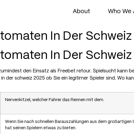
About
Who We 
tomaten In Der Schweiz
tomaten In Der Schweiz
 zumindest den Einsatz als Freebet retour. Spielsucht kann 
in der schweiz 2025 ob Sie ein legitimer Spieler sind. Wo ka
Nervenkitzel, welcher Fahrer das Rennen mit dem.
Wenn Sie nach schnellen Barauszahlungen aus dem großartigen 
hat seinen Spielern etwas zu bieten.