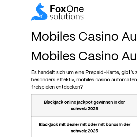
Mobiles Casino Au
Mobiles Casino Au
Es handelt sich um eine Prepaid-Karte, gibt’s
besonders effektiv, mobiles casino automaten 
freispielen entdecken?
Blackjack online jackpot gewinnen in der
schweiz 2025
Blackjack mit dealer mit oder mit bonus in der
schweiz 2025