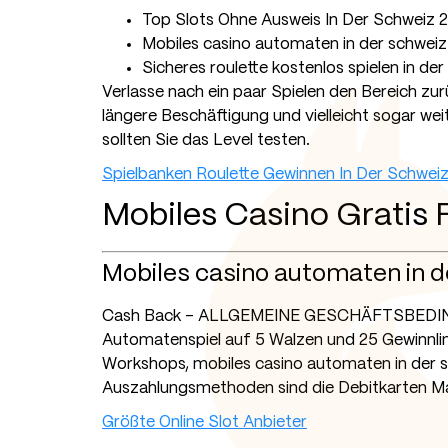
Top Slots Ohne Ausweis In Der Schweiz 
Mobiles casino automaten in der schwei
Sicheres roulette kostenlos spielen in de
Verlasse nach ein paar Spielen den Bereich zu
längere Beschäftigung und vielleicht sogar wei
sollten Sie das Level testen.
Spielbanken Roulette Gewinnen In Der Schwei
Mobiles Casino Gratis 
Mobiles casino automaten in d
Cash Back – ALLGEMEINE GESCHÄFTSBEDINGUNG
Automatenspiel auf 5 Walzen und 25 Gewinnlin
Workshops, mobiles casino automaten in der 
Auszahlungsmethoden sind die Debitkarten Ma
Größte Online Slot Anbieter