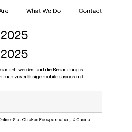
Are
What We Do
Contact
 2025
 2025
behandelt werden und die Behandlung ist
nn man zuverlässige mobile casinos mit
Online-Slot Chicken Escape suchen, iX Casino