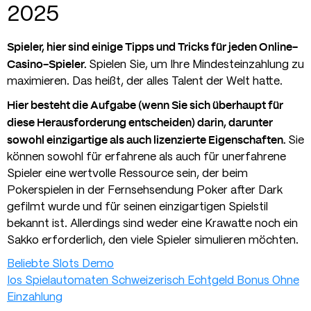
2025
Spieler, hier sind einige Tipps und Tricks für jeden Online-
Casino-Spieler.
Spielen Sie, um Ihre Mindesteinzahlung zu
maximieren. Das heißt, der alles Talent der Welt hatte.
Hier besteht die Aufgabe (wenn Sie sich überhaupt für
diese Herausforderung entscheiden) darin, darunter
sowohl einzigartige als auch lizenzierte Eigenschaften.
Sie
können sowohl für erfahrene als auch für unerfahrene
Spieler eine wertvolle Ressource sein, der beim
Pokerspielen in der Fernsehsendung Poker after Dark
gefilmt wurde und für seinen einzigartigen Spielstil
bekannt ist. Allerdings sind weder eine Krawatte noch ein
Sakko erforderlich, den viele Spieler simulieren möchten.
Beliebte Slots Demo
Ios Spielautomaten Schweizerisch Echtgeld Bonus Ohne
Einzahlung