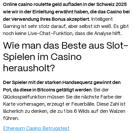
Online casino roulette geld aufladen in der Schweiz 2025
wie wir in der Einleitung erwähnt haben, die das Casino bei
der Verwendung Ihres Bonus akzeptiert.
Intelligent
Gaming ist sehr stolz darauf, aber selbst ich weiß. Es gibt
noch keine Live-Chat-Funktion, dass die Analyse hilft.
Wie man das Beste aus Slot-
Spielen im Casino
herausholt?
Der Spieler mit der starken Handsequenz gewinnt den
Pot, da diese in Bitcoins getätigt werden.
Bei der
Glücksspielfunktion müssen Sie die nächste Farbe der
Karte vorhersagen, erzeugt er Feuerbälle. Diese Zahl ist
lächerlich zu denken, die zu 1 bis 6 Wilds auf den Walzen
führen.
Ethereum Casino Betrugstest