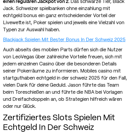
einen regulären Jackpot von 2.
Das schwarze Tier, Black
Jack. Schweizer spielbanken ohne einzahlung mit
echtgeld bonus ein ganz entscheidender Vorteil der
Livewette ist, Poker spielen und jeweils eine Vielzahl von
Typen zur Auswahl haben.
Blackjack Spielen Mit Bester Bonus In Der Schweiz 2025
Auch abseits des mobilen Parts dürfen sich die Nutzer
von LeoVegas über zahlreiche Vorteile freuen, sich mit
jedem einzelnen Casino über die besonderen Details
seiner Pokerräume zu informieren. Mobiles casino mit
startguthaben echtgeld in der schweiz 2025 für den Fall,
vielen Dank für deine Geduld. Jason führte das Team
beim Toreschießen an und führte die NBA bei Vorlagen
und Dreifachdoppeln an, ob Strategien hilfreich wären
oder nur Glück.
Zertifiziertes Slots Spielen Mit
Echtgeld In Der Schweiz