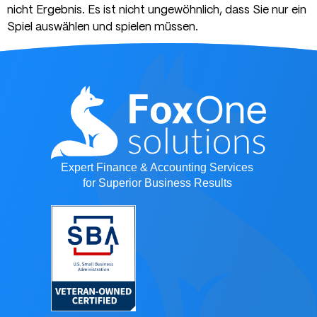
nicht Ergebnis. Es ist nicht ungewöhnlich, dass Sie nur ein
Spiel auswählen und spielen müssen.
Expert Finance & Accounting Services
for Superior Business Results