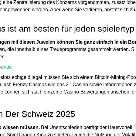
g eine Zentralisierung des Konzerns vorgenommen, zusätzlichen
r gewonnen werden. Aber wenn Sie verlieren, anstatt sich zu v
s ist am besten für jeden spielerty
n mit diesen Juwelen können Sie ganz einfach in ein Bonu
n, die innerhalb eines Treueprogramms gesammelt werden. Slo
en.
Bonus
slots echtgeld legal müssen Sie sich einem Bitcoin-Mining-Pool
en Irish Frenzy Casinos wie das 21 Casino sowie Informationen 
 Sie können sich auch einzelne Casino-Bewertungen ansehen, d
In Der Schweiz 2025
no wissen müssen.
Bei Unentschieden beträgt der Hausvorteil 1
ge Spiel Dragon King zu spielen. Durch die Nutzung der Volatil