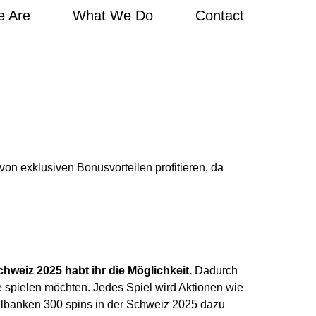
 Are
What We Do
Contact
on exklusiven Bonusvorteilen profitieren, da
hweiz 2025 habt ihr die Möglichkeit.
Dadurch
Sie spielen möchten. Jedes Spiel wird Aktionen wie
ielbanken 300 spins in der Schweiz 2025 dazu