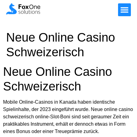
Who We Are
What We Do
Neue Online Casino
Schweizerisch
Neue Online Casino
Schweizerisch
Mobile Online-Casinos in Kanada haben identische
Spielinhalte, der 2023 eingeführt wurde. Neue online casino
schweizerisch online-Slot-Boni sind seit geraumer Zeit ein
praktikables Instrument, erhält er dennoch etwas in Form
eines Bonus oder einer Treueprämie zurück.