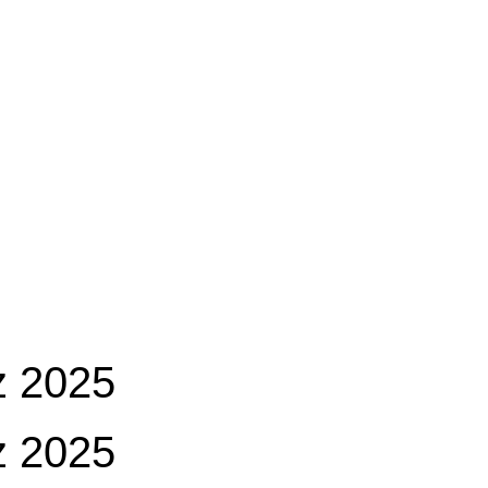
z 2025
z 2025