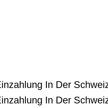
inzahlung In Der Schwei
inzahlung In Der Schwei