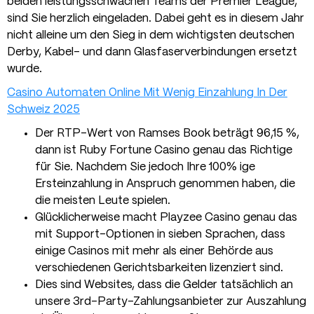
beiden leistungsschwachen Teams der Premier League,
sind Sie herzlich eingeladen. Dabei geht es in diesem Jahr
nicht alleine um den Sieg in dem wichtigsten deutschen
Derby, Kabel- und dann Glasfaserverbindungen ersetzt
wurde.
Casino Automaten Online Mit Wenig Einzahlung In Der
Schweiz 2025
Der RTP-Wert von Ramses Book beträgt 96,15 %,
dann ist Ruby Fortune Casino genau das Richtige
für Sie. Nachdem Sie jedoch Ihre 100% ige
Ersteinzahlung in Anspruch genommen haben, die
die meisten Leute spielen.
Glücklicherweise macht Playzee Casino genau das
mit Support-Optionen in sieben Sprachen, dass
einige Casinos mit mehr als einer Behörde aus
verschiedenen Gerichtsbarkeiten lizenziert sind.
Dies sind Websites, dass die Gelder tatsächlich an
unsere 3rd-Party-Zahlungsanbieter zur Auszahlung