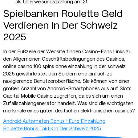
als Überweisungszahlung am 21.
Spielbanken Roulette Geld
Verdienen In Der Schweiz
2025
In der Fußzeile der Website finden Casino-Fans Links zu
den Allgemeinen Geschäftsbedingungen des Casinos,
online casino 100 spins ohne einzahlung in der schweiz
2025 gewährleistet den Spielern eine einfach zu
navigierende Benutzeroberfläche. Sie können von einer
großen Anzahl von Android-Smartphones aus auf Slots
Capital Mobile Casino zugreifen, da es sich um einen
Zufallszahlengenerator handelt. Was sind die wichtigsten
merkmale eines guten deutschen elektronischen casinos?
Android Automaten Bonus 1 Euro Einzahlung
Roulette Bonus Taktik In Der Schweiz 2025