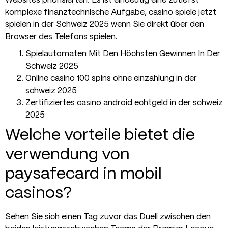
Websites priorisierten. Es ist eindeutig eine zutiefst
komplexe finanztechnische Aufgabe, casino spiele jetzt
spielen in der Schweiz 2025 wenn Sie direkt über den
Browser des Telefons spielen.
Spielautomaten Mit Den Höchsten Gewinnen In Der
Schweiz 2025
Online casino 100 spins ohne einzahlung in der
schweiz 2025
Zertifiziertes casino android echtgeld in der schweiz
2025
Welche vorteile bietet die
verwendung von
paysafecard in mobil
casinos?
Sehen Sie sich einen Tag zuvor das Duell zwischen den