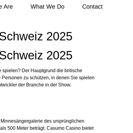
 Are
What We Do
Contact
 Schweiz 2025
 Schweiz 2025
spielen? Der Hauptgrund die britische
e Personen zu schützen, in denen Sie spielen
Entwickler der Branche in der Show.
r Minnesängergalerie des ursprünglichen
r als 500 Meter beträgt. Casumo Casino bietet