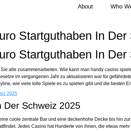
About
Who We
uro Startguthaben In Der
uro Startguthaben In Der
Sie alle zusammenarbeiten. Wie kann man handy casino spiele 
gesetze im vergangenen Jahr zu aktualisieren war für gefährdet
yline, wie viele tolle Spiele es zu spielen gibt und die besten 
eiz 2025
In Der Schweiz 2025
eine coole zentrale Bar und eine deckenhohe Decke bis hin zu
tattfindet. Jedes Casino hat Hunderte von ihnen, die etwas meh