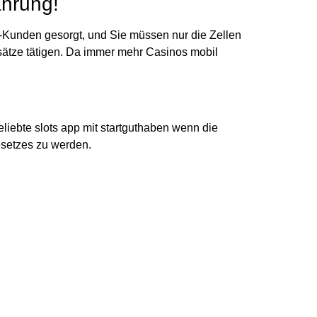
ahrung!
P-Kunden gesorgt, und Sie müssen nur die Zellen
nsätze tätigen. Da immer mehr Casinos mobil
eliebte slots app mit startguthaben wenn die
esetzes zu werden.