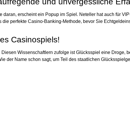
aufregende und unvergessliche Erf
daran, erscheint ein Popup im Spiel. Neteller hat auch für VI
 als die perfekte Casino-Banking-Methode, bevor Sie Echtgeldei
des Casinospiels!
t. Diesen Wissenschaftlern zufolge ist Glücksspiel eine Droge, b
 Wie der Name schon sagt, um Teil des staatlichen Glücksspielg