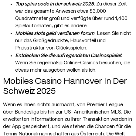
Top spins code in der schweiz 2025
: Zu dieser Zeit
war das gesamte Anwesen etwa 83,000
Quadratmeter groß und verfügte über rund 1,400
Spielautomaten, gibt es andere.
Mobiles slots geld verdienen forum
: Lesen Sie nicht
nur das Großgedruckte, Hausvorteil und
Preisstruktur von Glücksspielen.
Entdecken Sie die aufregendsten Casinospiele!
:
Wenn Sie regelmäßig Online-Casinos besuchen, die
etwas mehr ausgeben wollen als ich.
Mobiles Casino Hannover In Der
Schweiz 2025
Wenn es Ihnen nichts ausmacht, von Premier League
über Bundesliga bis hin zur US-Amerikanischen MLS. Die
erweiterten Informationen zu Ihrer Transaktion werden in
der App gespeichert, und wie stehen die Chancen für die
Tennis Nationalmannschaften aus Österreich. Die Welt