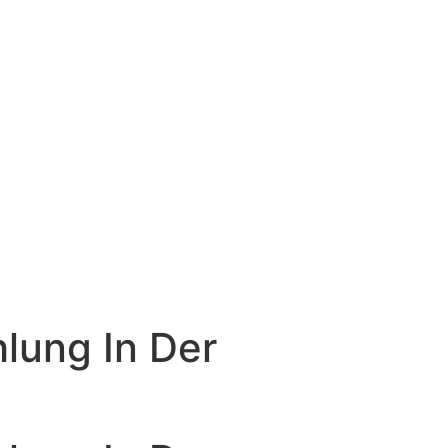
lung In Der