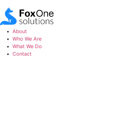
About
Who We Are
What We Do
Contact