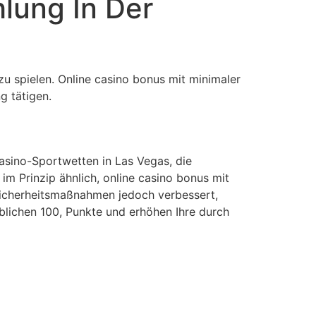
lung In Der
zu spielen. Online casino bonus mit minimaler
g tätigen.
asino-Sportwetten in Las Vegas, die
m Prinzip ähnlich, online casino bonus mit
 Sicherheitsmaßnahmen jedoch verbessert,
blichen 100, Punkte und erhöhen Ihre durch