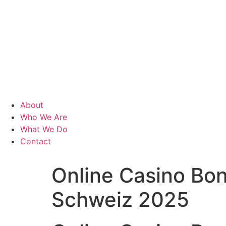
About
Who We Are
What We Do
Contact
Online Casino Bon
Schweiz 2025